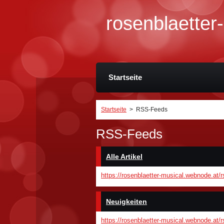
rosenblaetter
Startseite
Startseite
>
RSS-Feeds
RSS-Feeds
Alle Artikel
https://rosenblaetter-musical.webnode.at/r
Neuigkeiten
https://rosenblaetter-musical.webnode.at/