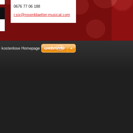
0676 77 06 188
r.six@ro
senblaet
ter-musi
cal.com
ie kostenlose Homepage